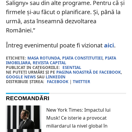
Saligny» sau din alte programe. Pentru că și
firmele și-au făcut o planificare. Și, până la
urmă, asta înseamnă dezvoltarea
României.”
Întreg evenimentul poate fi vizionat
aici
.
ETICHETE:
MASA ROTUNDA
,
PIATA CONSTITUTIEI
,
PIATA
IMOBILIARA
,
REVISTA CAPITAL
PUBLICAT IN CATEGORIILE:
ESENTIAL
NE PUTEȚI URMĂRI ȘI PE
PAGINA NOASTRĂ DE FACEBOOK
,
GOOGLE NEWS
SAU
LINKEDIN
DISTRIBUIE ȘTIREA:
FACEBOOK
|
TWITTER
RECOMANDĂRI
New York Times: Impactul lui
Musk! Ce isterie a provocat
miliardarul la nivel global în