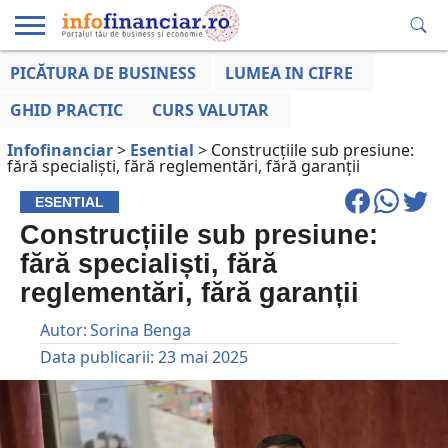
PICĂTURA DE BUSINESS
LUMEA IN CIFRE
EDUCAȚIE
ESENTIAL
INFO
LUMEA
OPINII
VOCILE
FINANCIARĂ
LA ZI
AFACERILOR
GHID PRACTIC
CURS VALUTAR
Infofinanciar
>
Esential
>
Construcțiile sub presiune:
fără specialiști, fără reglementări, fără garanții
ESENTIAL
Construcțiile sub presiune:
fără specialiști, fără
reglementări, fără garanții
Autor:
Sorina Benga
Data publicarii:
23 mai 2025