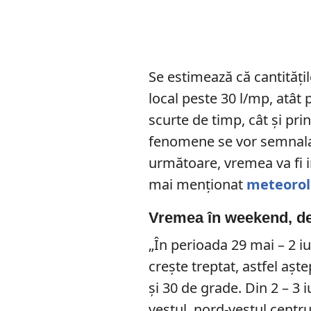
Se estimează că cantitățil
local peste 30 l/mp, atât 
scurte de timp, cât și pr
fenomene se vor semnala ast
următoare, vremea va fi in
mai menționat
meteorol
Vremea în weekend, de
„În perioada 29 mai – 2 i
crește treptat, astfel aș
și 30 de grade. Din 2 – 3 
vestul, nord-vestul centrul