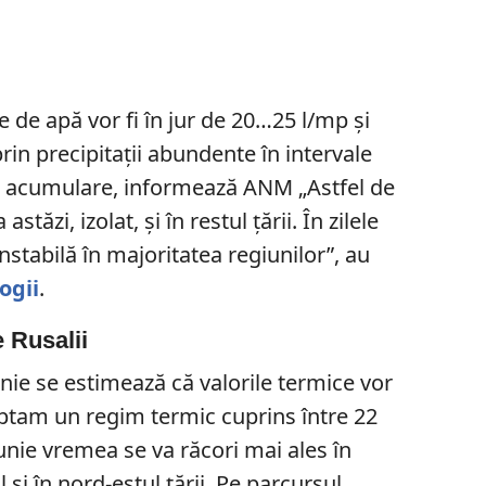
e de apă vor fi în jur de 20…25 l/mp și
prin precipitații abundente în intervale
in acumulare, informează ANM „Astfel de
ăzi, izolat, și în restul țării. În zilele
stabilă în majoritatea regiunilor”, au
ogii
.
 Rusalii
unie se estimează că valorile termice vor
teptam un regim termic cuprins între 22
iunie vremea se va răcori mai ales în
 și în nord-estul țării. Pe parcursul