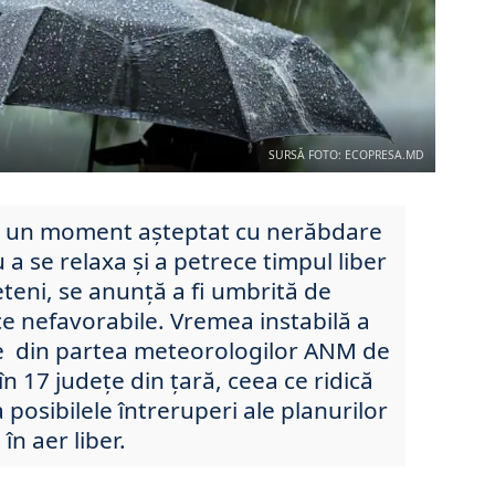
SURSĂ FOTO: ECOPRESA.MD
i, un moment așteptat cu nerăbdare
a se relaxa și a petrece timpul liber
ieteni, se anunță a fi umbrită de
ce nefavorabile. Vremea instabilă a
re din partea meteorologilor ANM de
n 17 județe din țară, ceea ce ridică
 posibilele întreruperi ale planurilor
 în aer liber.