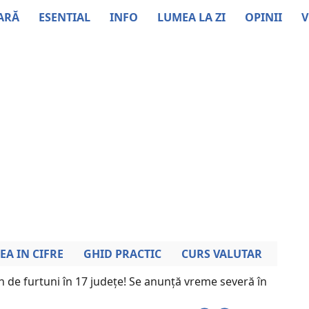
ARĂ
ESENTIAL
INFO
LUMEA LA ZI
OPINII
V
EA IN CIFRE
GHID PRACTIC
CURS VALUTAR
 de furtuni în 17 județe! Se anunță vreme severă în