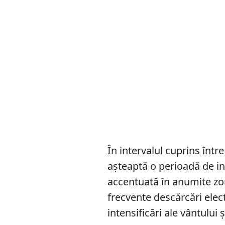
În intervalul cuprins între
așteaptă o perioadă de i
accentuată în anumite zo
frecvente descărcări elect
intensificări ale vântului și