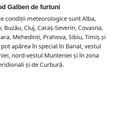
od Galben de furtuni
te condiții meteorologice sunt Alba,
v, Buzău, Cluj, Caraș-Severin, Covasna,
ra, Mehedinți, Prahova, Sibiu, Timiș și
ot apărea în special în Banat, vestul
niei, nord-vestul Munteniei și în zona
ridionali și de Curbură.