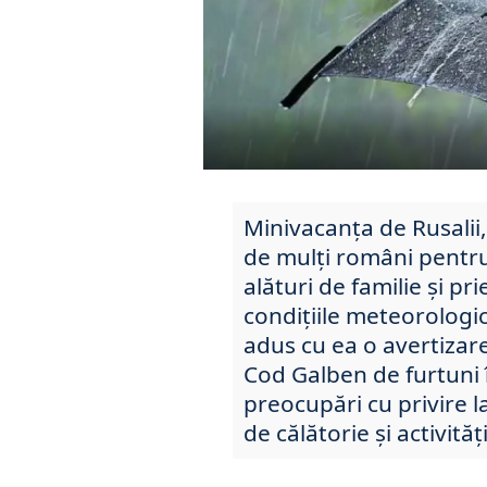
Minivacanța de Rusali
de mulți români pentru 
alături de familie și pr
condițiile meteorologi
adus cu ea o avertiza
Cod Galben de furtuni î
preocupări cu privire la
de călătorie și activități