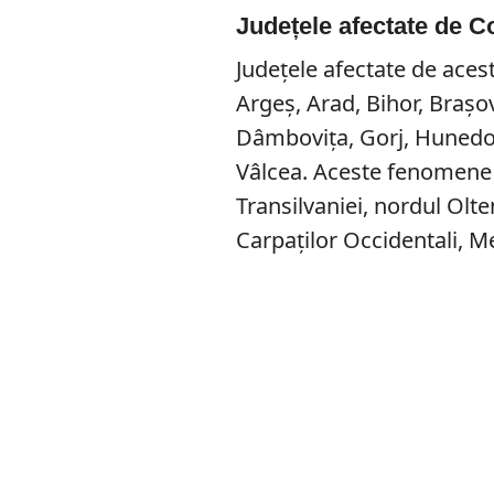
Județele afectate de C
Județele afectate de aces
Argeș, Arad, Bihor, Brașo
Dâmbovița, Gorj, Hunedoa
Vâlcea. Aceste fenomene p
Transilvaniei, nordul Olte
Carpaților Occidentali, Me