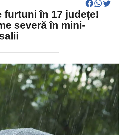
furtuni în 17 județe!
e severă în mini-
alii