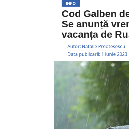
INFO
Cod Galben de 
Se anunță vrem
vacanța de Rus
Autor:
Natalie Preotesescu
Data publicarii:
1 iunie 2023