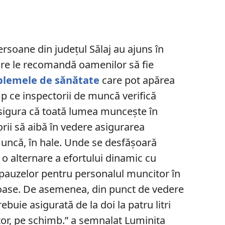
persoane din județul Sălaj au ajuns în
itare le recomandă oamenilor să fie
blemele de sănătate
care pot apărea
mp ce inspectorii de muncă verifică
asigura că toată lumea muncește în
orii să aibă în vedere asigurarea
 muncă, în hale. Unde se desfășoară
 o alternare a efortului dinamic cu
a pauzelor pentru personalul muncitor în
oase. De asemenea, din punct de vedere
rebuie asigurată de la doi la patru litri
tor, pe schimb.” a semnalat Luminița