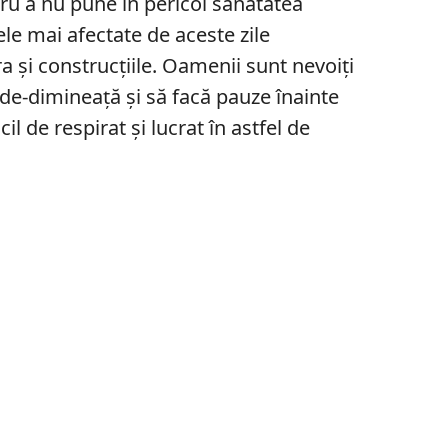
tru a nu pune în pericol sănătatea
cele mai afectate de aceste zile
a și construcțiile. Oamenii sunt nevoiți
-de-dimineață și să facă pauze înainte
il de respirat și lucrat în astfel de