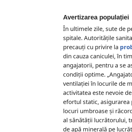
Avertizarea populației
În ultimele zile, sute de 
spitale. Autoritățile san
precauți cu privire la
pro
din cauza caniculei, în ti
angajatorii, pentru a se 
condiții optime. „Angajat
ventilației în locurile de
activitatea este nevoie de
efortul static, asigurare
locuri umbroase şi răcor
al sănătăţii lucrătorului, t
de apă minerală pe lucră