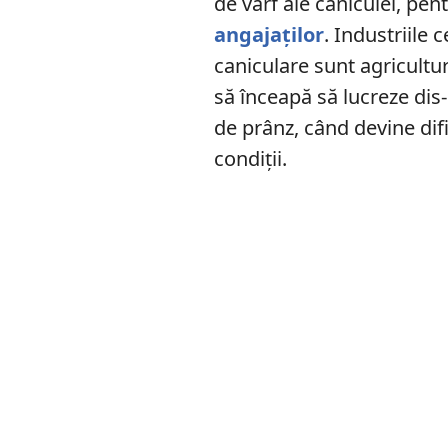
de vârf ale caniculei, pen
angajaților
. Industriile 
caniculare sunt agricultur
să înceapă să lucreze dis
de prânz, când devine dific
condiții.