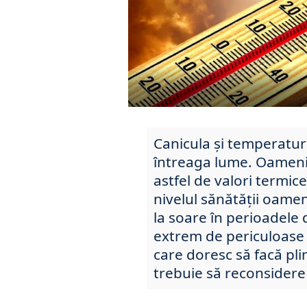
Canicula și temperaturi
întreaga lume. Oamenii
astfel de valori termic
nivelul sănătății oame
la soare în perioadele d
extrem de periculoase
care doresc să facă plim
trebuie să reconsidere 