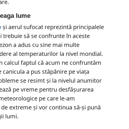
are.
treaga lume
e
și aerul sufocat reprezintă principalele
 trebuie să se confrunte în aceste
sezon a adus cu sine mai multe
dere al temperaturilor la nivel mondial.
în calcul faptul că acum ne confruntăm
e canicula a pus stăpânire pe viața
robleme se resimt și la nivelul anumitor
azează pe vreme pentru desfășurarea
 meteorologice pe care le-am
 de extreme și vor continua să-și pună
ii lumi.