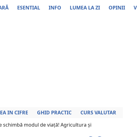
ARĂ
ESENTIAL
INFO
LUMEA LA ZI
OPINII
V
EA IN CIFRE
GHID PRACTIC
CURS VALUTAR
e schimbă modul de viață! Agricultura și