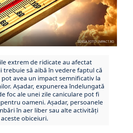
SURSA FOTO: IMPACT.RO
le extrem de ridicate au afectat
 trebuie să aibă în vedere faptul că
e pot avea un impact semnificativ la
nilor. Așadar, expunerea îndelungată
e foc ale unei zile caniculare pot fi
 pentru oameni. Așadar, persoanele
bări în aer liber sau alte activități
aceste obiceiuri.