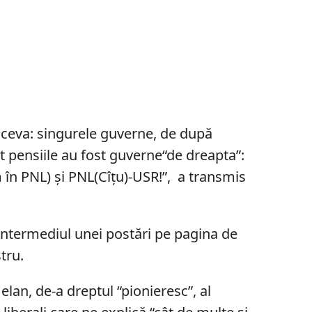
t ceva: singurele guverne, de după
at pensiile au fost guverne“de dreapta”:
în PNL) și PNL(Cîțu)-USR!”, a transmis
 intermediul unei postări pe pagina de
tru.
elan, de-a dreptul “pionieresc”, al