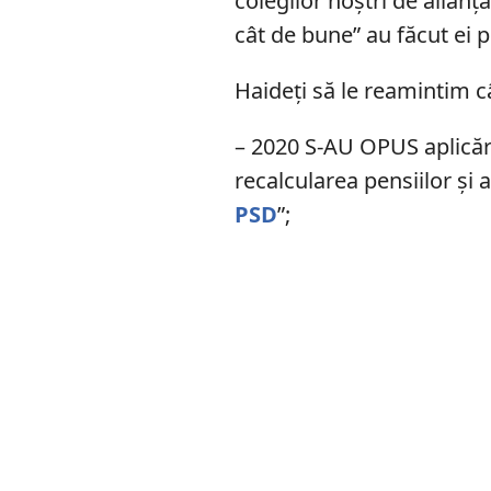
colegilor noștri de alianță
cât de bune” au făcut ei pe
Haideți să le reamintim c
– 2020 S-AU OPUS aplicări
recalcularea pensiilor și
PSD
”;