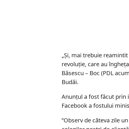
„Și, mai trebuie reaminti
revoluție, care au îngheț
Băsescu – Boc (PDL acum 
Budăi.
Anunțul a fost făcut prin
Facebook a fostului minis
”Observ de câteva zile un 