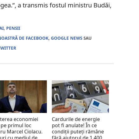
ea.”, a transmis fostul ministru Budăi,
AI
,
PENSII
NOASTRĂ DE FACEBOOK
,
GOOGLE NEWS
SAU
TWITTER
terea economiei
Cardurile de energie
 pe primul loc
pot fi anulate! În ce
ru Marcel Ciolacu.
condiții puteți rămâne
uri cu mediul de
fără ajutorul de 1.400