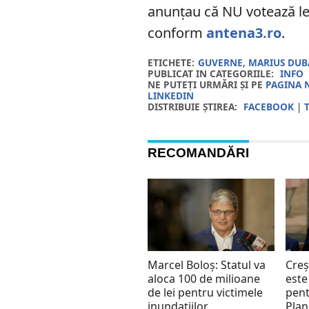
anunțau că NU votează leg
conform
antena3.ro
.
ETICHETE:
GUVERNE
,
MARIUS DUB
PUBLICAT IN CATEGORIILE:
INFO
NE PUTEȚI URMĂRI ȘI PE
PAGINA 
LINKEDIN
DISTRIBUIE ȘTIREA:
FACEBOOK
|
RECOMANDĂRI
Marcel Boloș: Statul va
Creș
aloca 100 de milioane
este
de lei pentru victimele
pent
inundațiilor
Plan