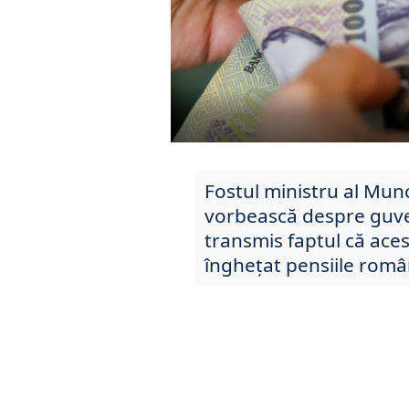
Fostul ministru al Munc
vorbească despre guver
transmis faptul că aces
înghețat pensiile româ