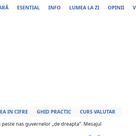
ARĂ
ESENTIAL
INFO
LUMEA LA ZI
OPINII
V
EA IN CIFRE
GHID PRACTIC
CURS VALUTAR
ă peste nas guvernelor „de dreapta”. Mesajul