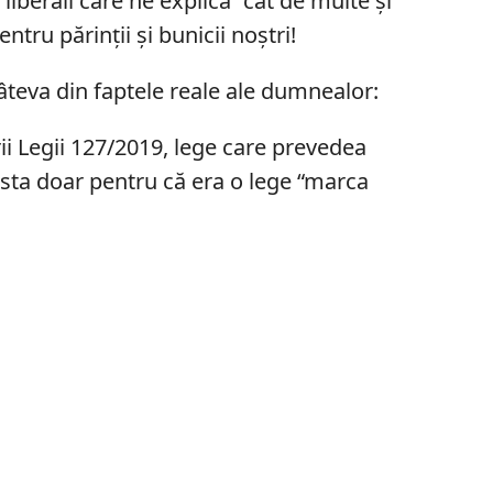
 liberali care ne explică “cât de multe și
ntru părinții și bunicii noștri!
âteva din faptele reale ale dumnealor:
i Legii 127/2019, lege care prevedea
 asta doar pentru că era o lege “marca