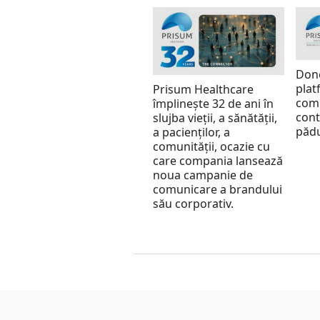
Don
plat
Prisum Healthcare
comp
împlinește 32 de ani în
cont
slujba vieții, a sănătății,
pădu
a pacienților, a
comunității, ocazie cu
care compania lansează
noua campanie de
comunicare a brandului
său corporativ.