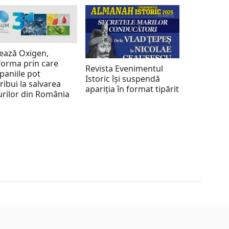
ează Oxigen,
forma prin care
Revista Evenimentul
aniile pot
Istoric își suspendă
ribui la salvarea
apariția în format tipărit
rilor din România