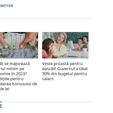
TWITTER
ât se majorează
Veste proastă pentru
riul minim pe
dascăli! Guvernul a tăiat
omie în 2023?
30% din bugetul pentru
ițiile pentru
salarii
darea bonusului de
de lei
E