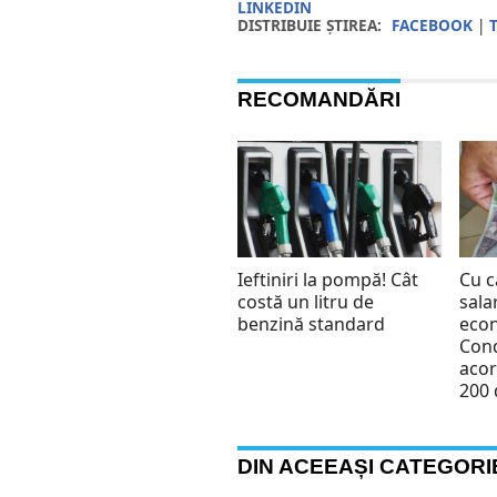
LINKEDIN
DISTRIBUIE ȘTIREA:
FACEBOOK
|
RECOMANDĂRI
Ieftiniri la pompă! Cât
Cu c
costă un litru de
sala
benzină standard
econ
Cond
acor
200 
DIN ACEEAȘI CATEGORI