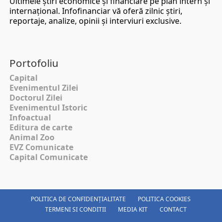
Ultimele ştiri economice şi financiare pe plan intern şi
internaţional. Infofinanciar vă oferă zilnic ştiri,
reportaje, analize, opinii şi interviuri exclusive.
Portofoliu
Capital
Evenimentul Zilei
Doctorul Zilei
Evenimentul Istoric
Infoactual
Editura de carte
Animal Zoo
EVZ Comunicate
Capital Comunicate
POLITICA DE CONFIDENȚIALITATE
POLITICA COOKIES
TERMENI SI CONDITII
MEDIA KIT
CONTACT