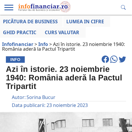
PICĂTURA DE BUSINESS
LUMEA IN CIFRE
EDUCAȚIE
ESENTIAL
INFO
LUMEA
OPINII
VOCILE
FINANCIARĂ
LA ZI
AFACERILOR
GHID PRACTIC
CURS VALUTAR
Infofinanciar
>
Info
>
Azi în istorie. 23 noiembrie 1940:
România aderă la Pactul Tripartit
INFO
Azi în istorie. 23 noiembrie
1940: România aderă la Pactul
Tripartit
Autor:
Sorina Bucur
Data publicarii:
23 noiembrie 2023