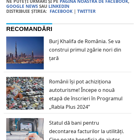
NE PUTEȚI URMĂRI ȘI PE
PAGINA NOASTRĂ DE FACEBOOK
,
GOOGLE NEWS
SAU
LINKEDIN
DISTRIBUIE ȘTIREA:
FACEBOOK
|
TWITTER
RECOMANDĂRI
Burj Khalifa de România. Se va
construi primul zgârie nori din
țară
Românii își pot achiziționa
autoturisme! Începe o nouă
etapă de înscrieri în Programul
„Rabla Plus 2024”
Statul dă bani pentru
decontarea facturilor la utilități.
Cine poate beneficia de ajutor