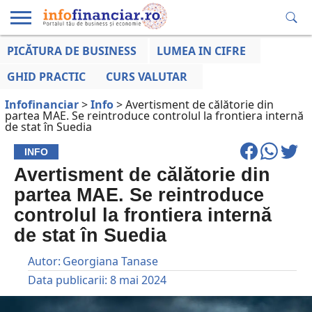
PICĂTURA DE BUSINESS
LUMEA IN CIFRE
EDUCAȚIE
ESENTIAL
INFO
LUMEA
OPINII
VOCILE
FINANCIARĂ
LA ZI
AFACERILOR
GHID PRACTIC
CURS VALUTAR
Infofinanciar
>
Info
>
Avertisment de călătorie din
partea MAE. Se reintroduce controlul la frontiera internă
de stat în Suedia
INFO
Avertisment de călătorie din
partea MAE. Se reintroduce
controlul la frontiera internă
de stat în Suedia
Autor:
Georgiana Tanase
Data publicarii:
8 mai 2024