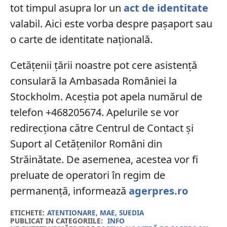
tot timpul asupra lor un
act de identitate
valabil. Aici este vorba despre pașaport sau
o carte de identitate națională.
Cetățenii țării noastre pot cere asistență
consulară la Ambasada României la
Stockholm. Aceștia pot apela numărul de
telefon +468205674. Apelurile se vor
redirecționa către Centrul de Contact şi
Suport al Cetăţenilor Români din
Străinătate. De asemenea, acestea vor fi
preluate de operatori în regim de
permanență, informează
agerpres.ro
ETICHETE:
ATENTIONARE
,
MAE
,
SUEDIA
PUBLICAT IN CATEGORIILE:
INFO