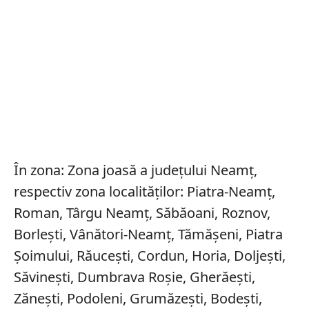
În zona: Zona joasă a județului Neamţ,
respectiv zona localităților: Piatra-Neamț,
Roman, Târgu Neamț, Săbăoani, Roznov,
Borlești, Vânători-Neamț, Tămășeni, Piatra
Șoimului, Răucești, Cordun, Horia, Doljești,
Săvinești, Dumbrava Roșie, Gherăești,
Zănești, Podoleni, Grumăzești, Bodești,