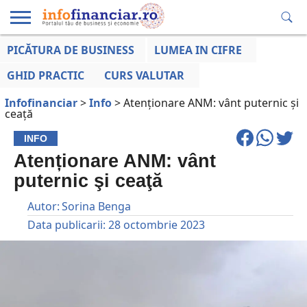
PICĂTURA DE BUSINESS
LUMEA IN CIFRE
EDUCAȚIE
ESENTIAL
INFO
LUMEA
OPINII
VOCILE
FINANCIARĂ
LA ZI
AFACERILOR
GHID PRACTIC
CURS VALUTAR
Infofinanciar
>
Info
>
Atenționare ANM: vânt puternic şi
ceaţă
INFO
Atenționare ANM: vânt
puternic şi ceaţă
Autor:
Sorina Benga
Data publicarii:
28 octombrie 2023