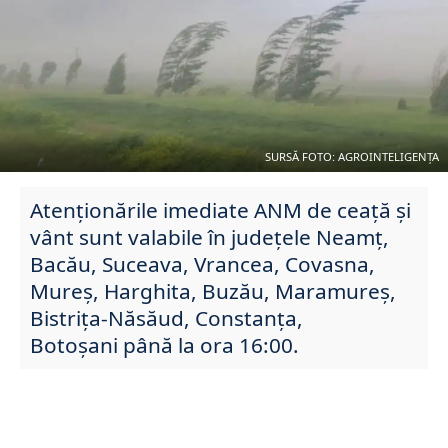
SURSĂ FOTO: AGROINTELIGENȚA
Atenţionările imediate ANM de ceaţă şi
vânt sunt valabile în județele Neamţ,
Bacău, Suceava, Vrancea, Covasna,
Mureş, Harghita, Buzău, Maramureş,
Bistriţa-Năsăud, Constanţa,
Botoşani până la ora 16:00.