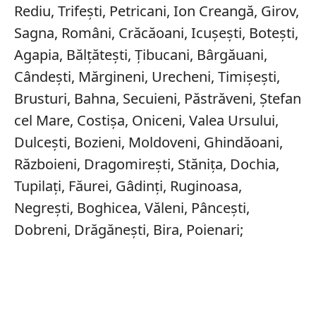
Rediu, Trifești, Petricani, Ion Creangă, Girov,
Sagna, Români, Crăcăoani, Icușești, Botești,
Agapia, Bălțătești, Țibucani, Bârgăuani,
Cândești, Mărgineni, Urecheni, Timișești,
Brusturi, Bahna, Secuieni, Păstrăveni, Ștefan
cel Mare, Costișa, Oniceni, Valea Ursului,
Dulcești, Bozieni, Moldoveni, Ghindăoani,
Războieni, Dragomirești, Stănița, Dochia,
Tupilați, Făurei, Gâdinți, Ruginoasa,
Negrești, Boghicea, Văleni, Pâncești,
Dobreni, Drăgănești, Bira, Poienari;