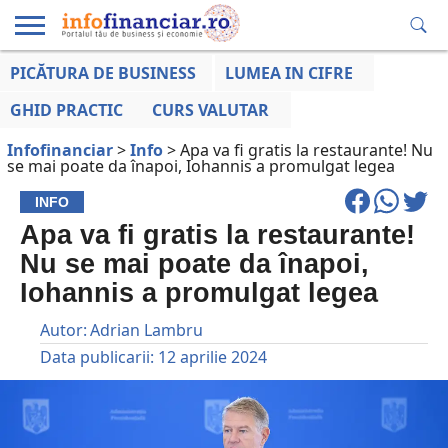
PICĂTURA DE BUSINESS
LUMEA IN CIFRE
EDUCAȚIE
ESENTIAL
INFO
LUMEA
OPINII
VOCILE
FINANCIARĂ
LA ZI
AFACERILOR
GHID PRACTIC
CURS VALUTAR
Infofinanciar
>
Info
>
Apa va fi gratis la restaurante! Nu
se mai poate da înapoi, Iohannis a promulgat legea
INFO
Apa va fi gratis la restaurante!
Nu se mai poate da înapoi,
Iohannis a promulgat legea
Autor:
Adrian Lambru
Data publicarii:
12 aprilie 2024