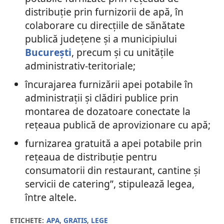
distribuţie prin furnizorii de apă, în
colaborare cu direcţiile de sănătate
publică judeţene şi a municipiului
Bucureşti
, precum şi cu unităţile
administrativ-teritoriale;
încurajarea furnizării apei potabile în
administraţii şi clădiri publice prin
montarea de dozatoare conectate la
reţeaua publică de aprovizionare cu apă;
furnizarea gratuită a apei potabile prin
reţeaua de distribuţie pentru
consumatorii din restaurant, cantine şi
servicii de catering”, stipulează legea,
între altele.
ETICHETE:
APA
,
GRATIS
,
LEGE