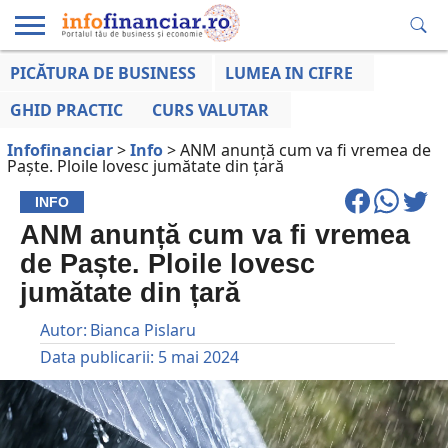
PICĂTURA DE BUSINESS
LUMEA IN CIFRE
EDUCAȚIE
ESENTIAL
INFO
LUMEA
OPINII
VOCILE
FINANCIARĂ
LA ZI
AFACERILOR
GHID PRACTIC
CURS VALUTAR
Infofinanciar
>
Info
>
ANM anunță cum va fi vremea de
Paște. Ploile lovesc jumătate din țară
INFO
ANM anunță cum va fi vremea
de Paște. Ploile lovesc
jumătate din țară
Autor:
Bianca Pislaru
Data publicarii:
5 mai 2024