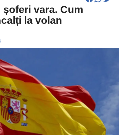
 șoferi vara. Cum
ncalți la volan
4