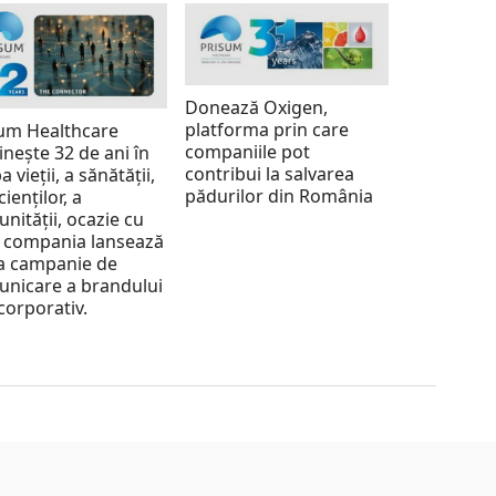
Donează Oxigen,
platforma prin care
um Healthcare
companiile pot
inește 32 de ani în
contribui la salvarea
a vieții, a sănătății,
pădurilor din România
cienților, a
nității, ocazie cu
 compania lansează
a campanie de
nicare a brandului
corporativ.