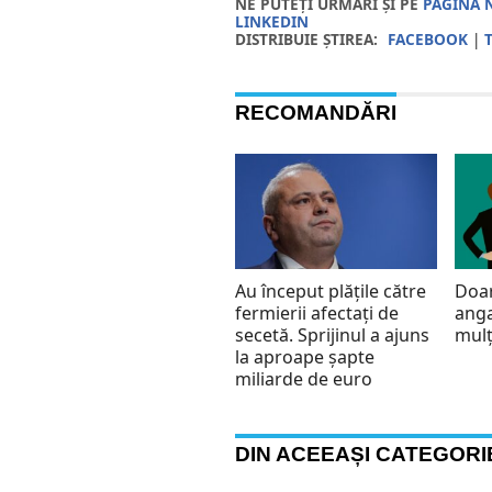
NE PUTEȚI URMĂRI ȘI PE
PAGINA 
LINKEDIN
DISTRIBUIE ȘTIREA:
FACEBOOK
|
RECOMANDĂRI
Au început plățile către
Doar
fermierii afectați de
anga
secetă. Sprijinul a ajuns
mulţ
la aproape șapte
miliarde de euro
DIN ACEEAȘI CATEGORI