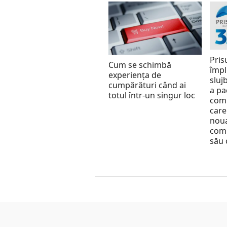
Pris
Cum se schimbă
împl
experiența de
slujb
cumpărături când ai
a pa
totul într-un singur loc
comu
care
nou
comu
său 