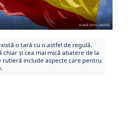
SURSĂ FOTO: ARHIVĂ
există o țară cu o astfel de regulă.
 chiar și cea mai mică abatere de la
 rutieră include aspecte care pentru
e.