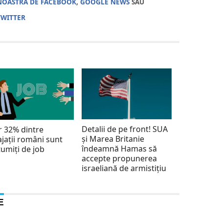
NOASTRĂ DE FACEBOOK
,
GOOGLE NEWS
SAU
TWITTER
Detalii de pe front! SUA
 32% dintre
şi Marea Britanie
jaţii români sunt
îndeamnă Hamas să
umiţi de job
accepte propunerea
israeliană de armistiţiu
E