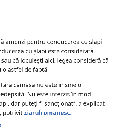
eră amenzi pentru conducerea cu șlapi
nducerea cu șlapi este considerată
sau că locuiești aici, legea consideră că
o astfel de faptă.
 fără cămașă nu este în sine o
pedepsită. Nu este interzis în mod
pi, dar puteți fi sancționat”, a explicat
, potrivit
ziarulromanesc.
A