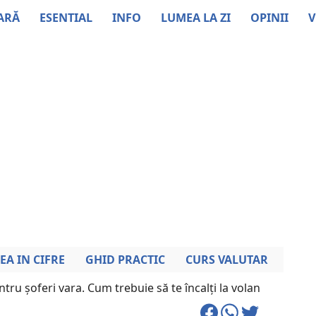
ARĂ
ESENTIAL
INFO
LUMEA LA ZI
OPINII
V
EA IN CIFRE
GHID PRACTIC
CURS VALUTAR
tru șoferi vara. Cum trebuie să te încalți la volan