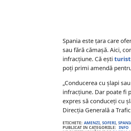
Spania este țara care of
sau fără cămașă. Aici, co
infracțiune. Că ești
turist
poți primi amendă pentru 
„Conducerea cu șlapi sau
infracțiune. Dar poate fi 
expres să conduceți cu șla
Direcția Generală a Trafic
ETICHETE:
AMENZI
,
SOFERI
,
SPANI
PUBLICAT IN CATEGORIILE:
INFO