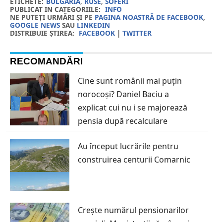
ETICHETE:
BULGARIA
,
RUSE
,
SOFERI
PUBLICAT IN CATEGORIILE:
INFO
NE PUTEȚI URMĂRI ȘI PE
PAGINA NOASTRĂ DE FACEBOOK
,
GOOGLE NEWS
SAU
LINKEDIN
DISTRIBUIE ȘTIREA:
FACEBOOK
|
TWITTER
RECOMANDĂRI
Cine sunt românii mai puțin
norocoși? Daniel Baciu a
explicat cui nu i se majorează
pensia după recalculare
Au început lucrările pentru
construirea centurii Comarnic
Crește numărul pensionarilor