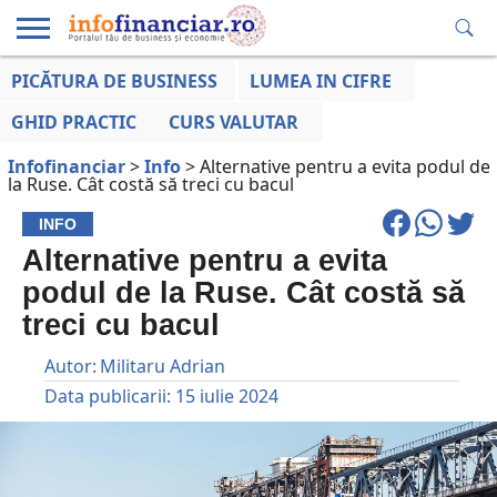
PICĂTURA DE BUSINESS
LUMEA IN CIFRE
EDUCAȚIE
ESENTIAL
INFO
LUMEA
OPINII
VOCILE
FINANCIARĂ
LA ZI
AFACERILOR
GHID PRACTIC
CURS VALUTAR
Infofinanciar
>
Info
>
Alternative pentru a evita podul de
la Ruse. Cât costă să treci cu bacul
INFO
Alternative pentru a evita
podul de la Ruse. Cât costă să
treci cu bacul
Autor:
Militaru Adrian
Data publicarii:
15 iulie 2024