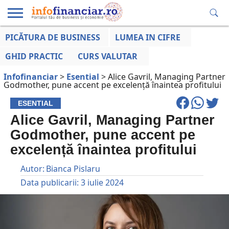
PICĂTURA DE BUSINESS
LUMEA IN CIFRE
EDUCAȚIE
ESENTIAL
INFO
LUMEA
OPINII
VOCILE
FINANCIARĂ
LA ZI
AFACERILOR
GHID PRACTIC
CURS VALUTAR
Infofinanciar
>
Esential
>
Alice Gavril, Managing Partner
Godmother, pune accent pe excelență înaintea profitului
ESENTIAL
Alice Gavril, Managing Partner
Godmother, pune accent pe
excelență înaintea profitului
Autor:
Bianca Pislaru
Data publicarii:
3 iulie 2024