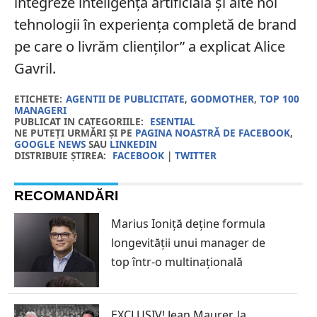
integreze inteligența artificială și alte noi
tehnologii în experiența completă de brand
pe care o livrăm clienților” a explicat Alice
Gavril.
ETICHETE:
AGENTII DE PUBLICITATE
,
GODMOTHER
,
TOP 100
MANAGERI
PUBLICAT IN CATEGORIILE:
ESENTIAL
NE PUTEȚI URMĂRI ȘI PE
PAGINA NOASTRĂ DE FACEBOOK
,
GOOGLE NEWS
SAU
LINKEDIN
DISTRIBUIE ȘTIREA:
FACEBOOK
|
TWITTER
RECOMANDĂRI
Marius Ioniță deține formula
longevității unui manager de
top într-o multinațională
EXCLUSIV! Jean Maurer, la