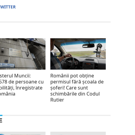
TWITTER
sterul Muncii:
Românii pot obține
578 de persoane cu
permisul fără școala de
bilități, înregistrate
șoferi! Care sunt
România
schimbările din Codul
Rutier
E