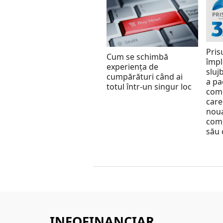
Pris
Cum se schimbă
împl
experiența de
slujb
cumpărături când ai
a pa
totul într-un singur loc
comu
care
nou
comu
său 
INFOFINANCIAR