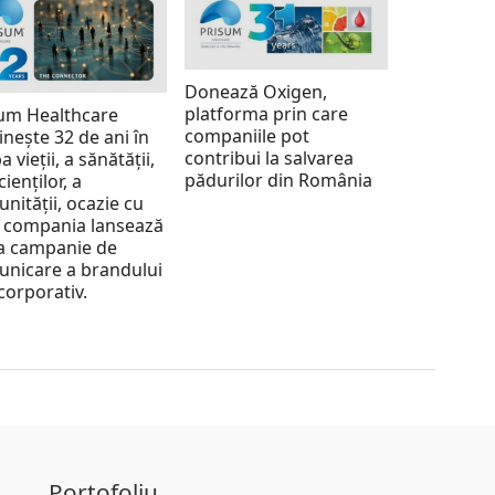
Donează Oxigen,
platforma prin care
um Healthcare
companiile pot
inește 32 de ani în
contribui la salvarea
a vieții, a sănătății,
pădurilor din România
cienților, a
nității, ocazie cu
 compania lansează
a campanie de
nicare a brandului
corporativ.
Portofoliu