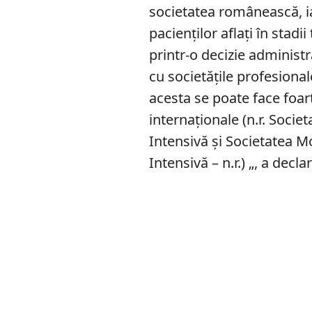
societatea românească, ia
pacienţilor aflaţi în stad
printr-o decizie administr
cu societăţile profesionale
acesta se poate face foart
internaţionale (n.r. Soci
Intensivă şi Societatea M
Intensivă – n.r.) „, a decl