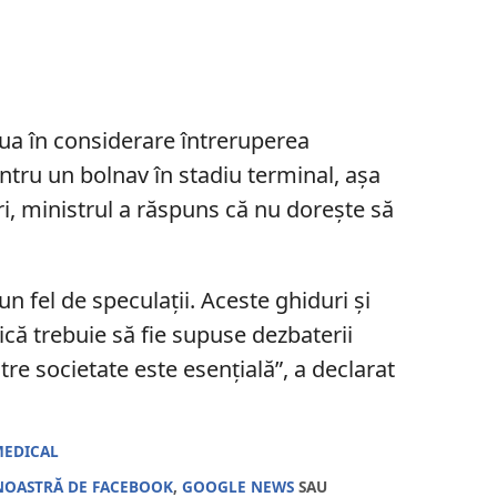
lua în considerare întreruperea
tru un bolnav în stadiu terminal, așa
ri, ministrul a răspuns că nu dorește să
n fel de speculaţii. Aceste ghiduri şi
că trebuie să fie supuse dezbaterii
re societate este esenţială”, a declarat
MEDICAL
NOASTRĂ DE FACEBOOK
,
GOOGLE NEWS
SAU