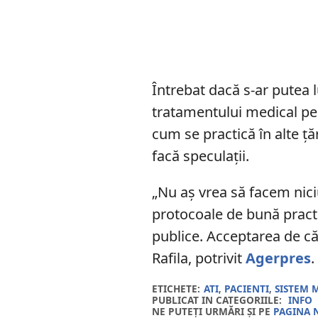
Întrebat dacă s-ar putea 
tratamentului medical pen
cum se practică în alte ță
facă speculații.
„Nu aş vrea să facem niciu
protocoale de bună practi
publice. Acceptarea de căt
Rafila, potrivit
Agerpres
.
ETICHETE:
ATI
,
PACIENTI
,
SISTEM 
PUBLICAT IN CATEGORIILE:
INFO
NE PUTEȚI URMĂRI ȘI PE
PAGINA 