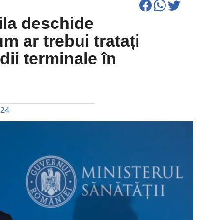
ila deschide
m ar trebui tratați
adii terminale în
024