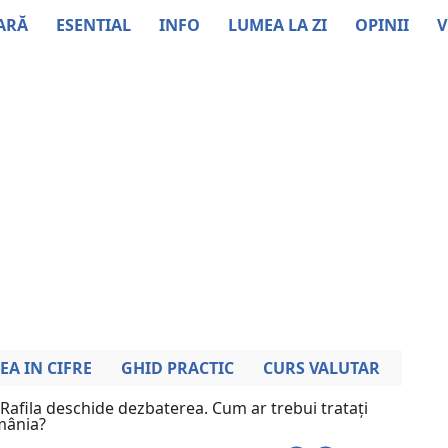
ARĂ
ESENTIAL
INFO
LUMEA LA ZI
OPINII
V
EA IN CIFRE
GHID PRACTIC
CURS VALUTAR
Rafila deschide dezbaterea. Cum ar trebui tratați
omânia?