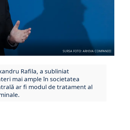
SURSA FOTO: ARHIVA COMPANIEI
xandru Rafila, a subliniat
teri mai ample în societatea
rală ar fi modul de tratament al
rminale.