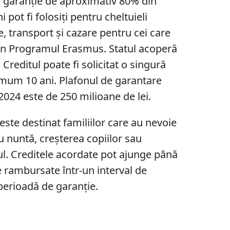
 o garanție de aproximativ 80% din
i pot fi folosiți pentru cheltuieli
, transport și cazare pentru cei care
rin Programul Erasmus. Statul acoperă
reditul poate fi solicitat o singură
mum 10 ani. Plafonul de garantare
024 este de 250 milioane de lei.
este destinat familiilor care au nevoie
u nuntă, creșterea copiilor sau
ul. Creditele acordate pot ajunge până
ie rambursate într-un interval de
perioadă de garanție.