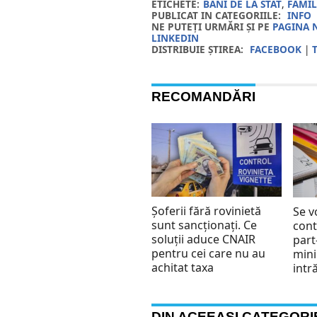
ETICHETE:
BANI DE LA STAT
,
FAMIL
PUBLICAT IN CATEGORIILE:
INFO
NE PUTEȚI URMĂRI ȘI PE
PAGINA 
LINKEDIN
DISTRIBUIE ȘTIREA:
FACEBOOK
|
RECOMANDĂRI
Șoferii fără rovinietă
Se v
sunt sancționați. Ce
cont
soluții aduce CNAIR
part
pentru cei care nu au
min
achitat taxa
intr
DIN ACEEAȘI CATEGORI