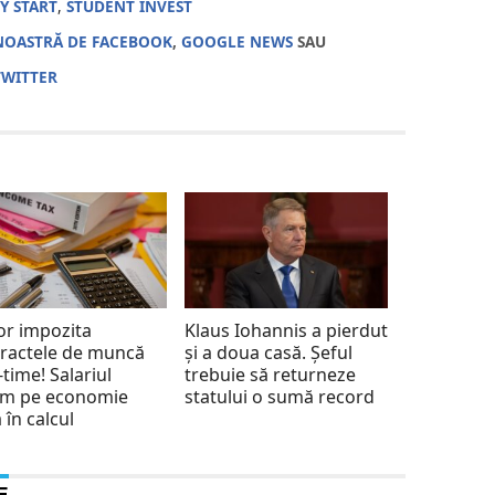
Y START
,
STUDENT INVEST
NOASTRĂ DE FACEBOOK
,
GOOGLE NEWS
SAU
TWITTER
or impozita
Klaus Iohannis a pierdut
ractele de muncă
și a doua casă. Șeful
-time! Salariul
trebuie să returneze
im pe economie
statului o sumă record
ă în calcul
E