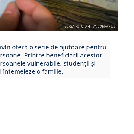
SURSA FOTO: ARHIVA COMPANIEI
omân oferă o serie de ajutoare pentru
rsoane. Printre beneficiarii acestor
soanele vulnerabile, studenții și
și întemeieze o familie.