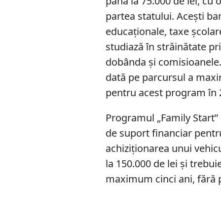
până la 75.000 de lei, cu
partea statului. Acești ban
educaționale, taxe școlare
studiază în străinătate p
dobânda și comisioanele. C
dată pe parcursul a maxi
pentru acest program în 2
Programul „Family Start” 
de suport financiar pentr
achiziționarea unui vehic
la 150.000 de lei și trebu
maximum cinci ani, fără 