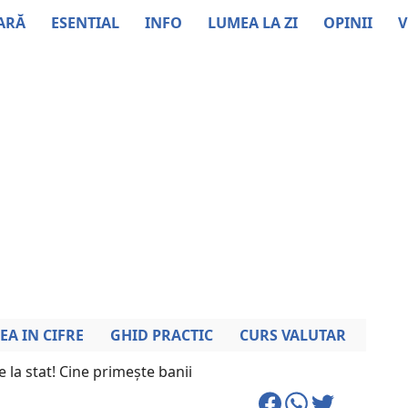
ARĂ
ESENTIAL
INFO
LUMEA LA ZI
OPINII
V
EA IN CIFRE
GHID PRACTIC
CURS VALUTAR
 la stat! Cine primește banii