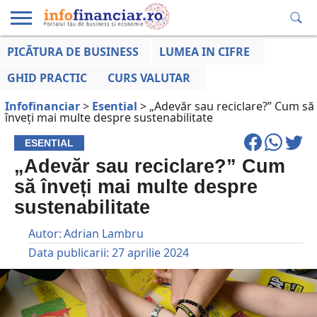
PICĂTURA DE BUSINESS
LUMEA IN CIFRE
EDUCAȚIE
ESENTIAL
INFO
LUMEA
OPINII
VOCILE
FINANCIARĂ
LA ZI
AFACERILOR
GHID PRACTIC
CURS VALUTAR
Infofinanciar
>
Esential
>
„Adevăr sau reciclare?” Cum să
înveți mai multe despre sustenabilitate
ESENTIAL
„Adevăr sau reciclare?” Cum
să înveți mai multe despre
sustenabilitate
Autor:
Adrian Lambru
Data publicarii:
27 aprilie 2024