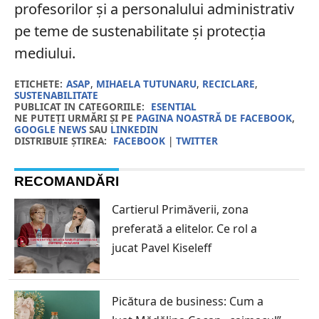
profesorilor și a personalului administrativ
pe teme de sustenabilitate și protecția
mediului.
ETICHETE:
ASAP
,
MIHAELA TUTUNARU
,
RECICLARE
,
SUSTENABILITATE
PUBLICAT IN CATEGORIILE:
ESENTIAL
NE PUTEȚI URMĂRI ȘI PE
PAGINA NOASTRĂ DE FACEBOOK
,
GOOGLE NEWS
SAU
LINKEDIN
DISTRIBUIE ȘTIREA:
FACEBOOK
|
TWITTER
RECOMANDĂRI
Cartierul Primăverii, zona
preferată a elitelor. Ce rol a
jucat Pavel Kiseleff
Picătura de business: Cum a