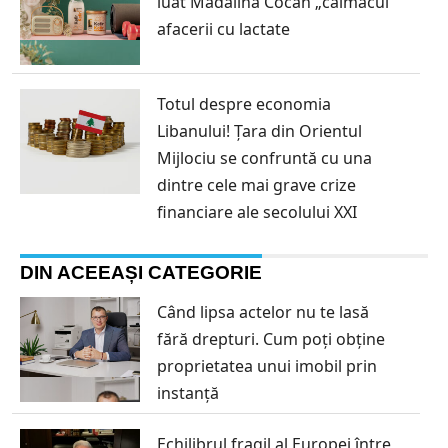
luat Mădălina Cocan „caimacul”
afacerii cu lactate
Totul despre economia
Libanului! Țara din Orientul
Mijlociu se confruntă cu una
dintre cele mai grave crize
financiare ale secolului XXI
DIN ACEEAȘI CATEGORIE
Când lipsa actelor nu te lasă
fără drepturi. Cum poți obține
proprietatea unui imobil prin
instanță
Echilibrul fragil al Europei între