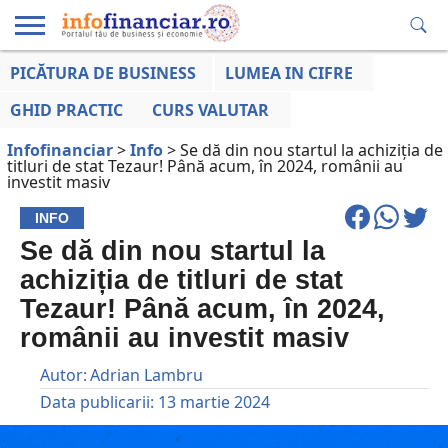
PICĂTURA DE BUSINESS
LUMEA IN CIFRE
EDUCAȚIE
ESENTIAL
INFO
LUMEA
OPINII
VOCILE
FINANCIARĂ
LA ZI
AFACERILOR
GHID PRACTIC
CURS VALUTAR
Infofinanciar
>
Info
>
Se dă din nou startul la achiziția de
titluri de stat Tezaur! Până acum, în 2024, românii au
investit masiv
INFO
Se dă din nou startul la
achiziția de titluri de stat
Tezaur! Până acum, în 2024,
românii au investit masiv
Autor:
Adrian Lambru
Data publicarii:
13 martie 2024